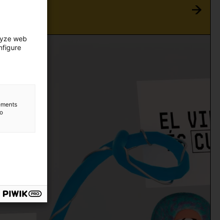
ES
lyze web
nfigure
lements
to