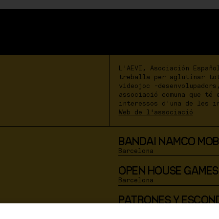
L'AEVI, Asociación Españo
treballa per aglutinar to
videojoc -desenvolupadors
associació comuna que té 
interessos d'una de les i
Web de l'associació
BANDAI NAMCO MOB
Barcelona
OPEN HOUSE GAMES
Barcelona
PATRONES Y ESCON
Barcelona