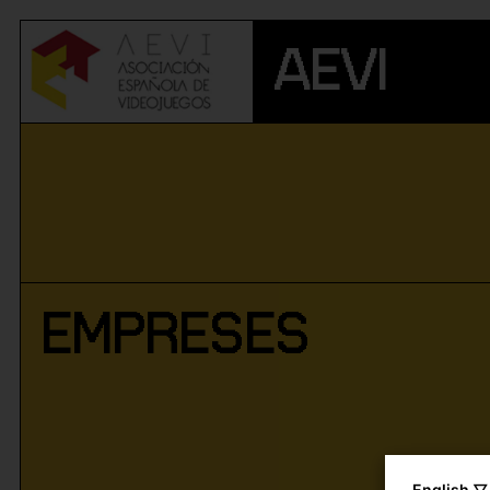
AEVI
EMPRESES
English ▽