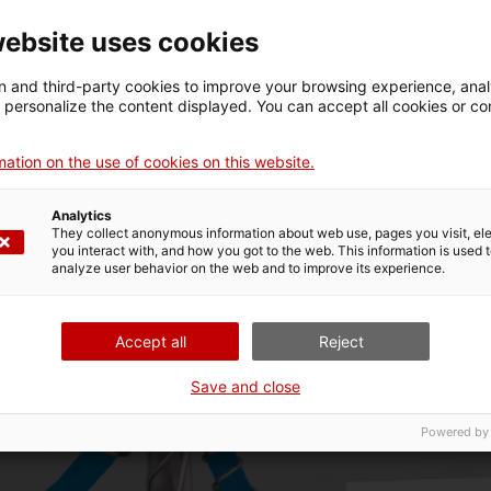
TROGLOBYTES GAM
website uses cookies
Barcelona
 and third-party cookies to improve your browsing experience, ana
d personalize the content displayed. You can accept all cookies or co
ation on the use of cookies on this website.
Analytics
They collect anonymous information about web use, pages you visit, e
you interact with, and how you got to the web. This information is used 
analyze user behavior on the web and to improve its experience.
Accept all
Reject
Save and close
Powered by