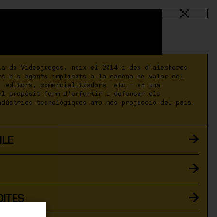
la de Videojuegos, neix el 2014 i des d'aleshores
ts els agents implicats a la cadena de valor del
, editors, comercialitzadors, etc.- en una
el propòsit ferm d'enfortir i defensar els
ndústries tecnològiques amb més projecció del país.
ILE
DITES