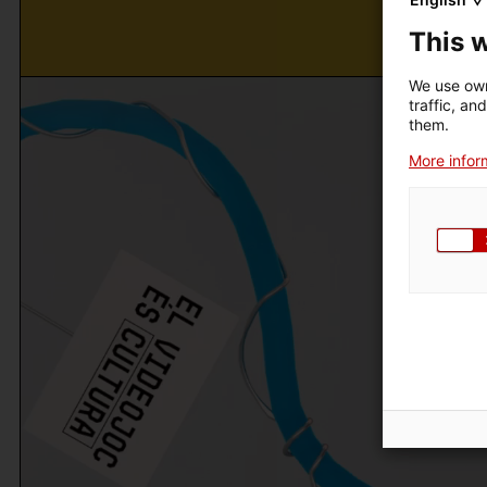
This 
We use own
traffic, an
them.
More inform