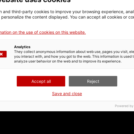
 and third-party cookies to improve your browsing experience, ana
d personalize the content displayed. You can accept all cookies or co
ation on the use of cookies on this website.
Analytics
They collect anonymous information about web use, pages you visit, e
you interact with, and how you got to the web. This information is used 
analyze user behavior on the web and to improve its experience.
Accept all
Reject
Save and close
Powered by