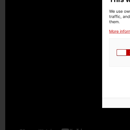
We use own
traffic, an
them.
More inform