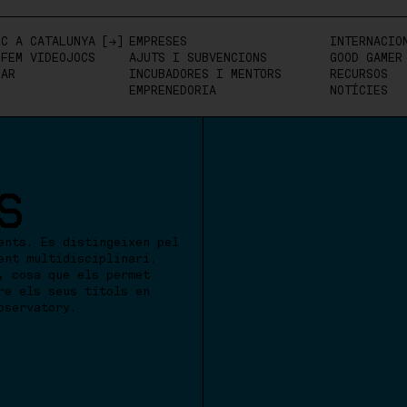
OC A CATALUNYA
EMPRESES
INTERNACION
 FEM VIDEOJOCS
AJUTS I SUBVENCIONS
GOOD GAMER
PAR
INCUBADORES I MENTORS
RECURSOS
EMPRENEDORIA
NOTÍCIES
S
ents. Es distingeixen pel
ent multidisciplinari.
, cosa que els permet
re els seus títols en
bservatory.