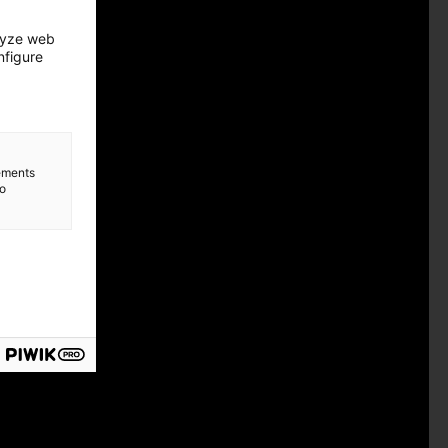
lyze web
nfigure
lements
to