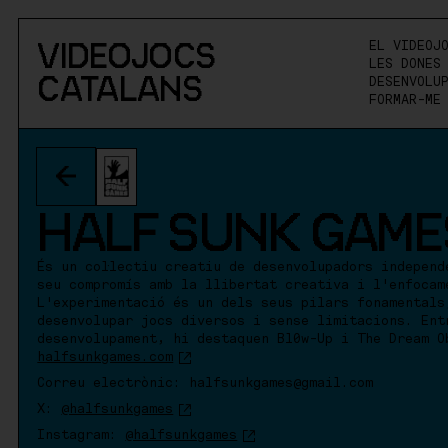
VIDEOJOCS
EL VIDEOJ
LES DONES
CATALANS
DESENVOLU
FORMAR-ME
HALF SUNK GAME
És un col·lectiu creatiu de desenvolupadors independ
seu compromís amb la llibertat creativa i l'enfocam
L'experimentació és un dels seus pilars fonamentals
desenvolupar jocs diversos i sense limitacions. Ent
desenvolupament, hi destaquen Bl0w-Up i The Dream O
halfsunkgames.com
Correu electrònic: halfsunkgames@gmail.com
X:
@halfsunkgames
Instagram:
@halfsunkgames