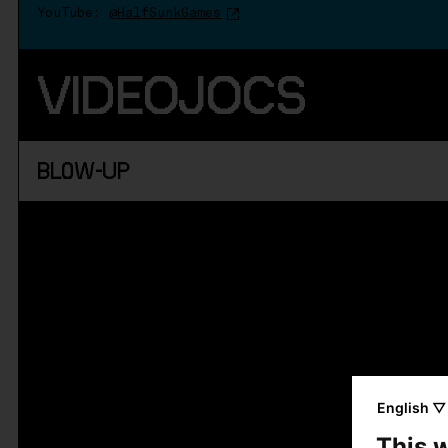
YouTube:
@HalfSunkGames
VIDEOJOCS
BL0W-UP
English ▽
This 