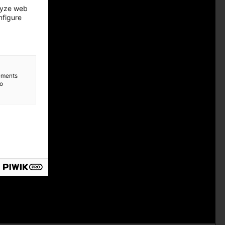
lyze web
nfigure
lements
to