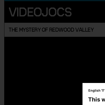
VIDEOJOCS
THE MYSTERY OF REDWOOD VALLEY
English ▽
This 