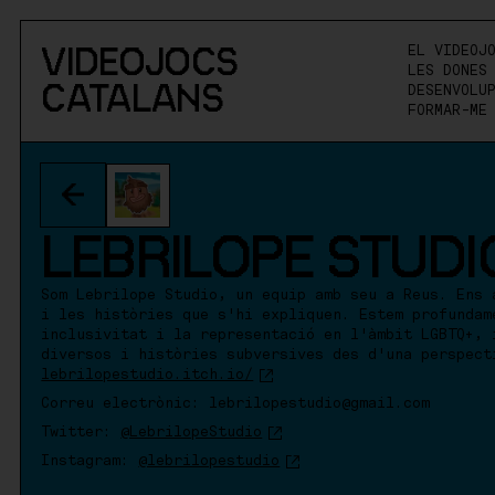
VIDEOJOCS
EL VIDEOJ
LES DONES
CATALANS
DESENVOLU
FORMAR-ME
LEBRILOPE STUDI
Som Lebrilope Studio, un equip amb seu a Reus. Ens 
i les històries que s'hi expliquen. Estem profundam
inclusivitat i la representació en l'àmbit LGBTQ+, 
diversos i històries subversives des d'una perspect
lebrilopestudio.itch.io/
Correu electrònic: lebrilopestudio@gmail.com
Twitter:
@LebrilopeStudio
Instagram:
@lebrilopestudio