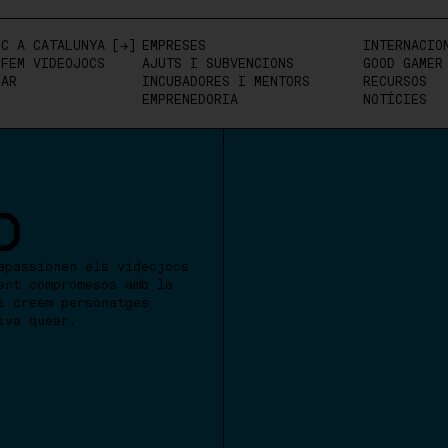
OC A CATALUNYA
EMPRESES
INTERNACION
 FEM VIDEOJOCS
AJUTS I SUBVENCIONS
GOOD GAMER
PAR
INCUBADORES I MENTORS
RECURSOS
EMPRENEDORIA
NOTÍCIES
O
apassionen els videojocs
ent compromesos amb la
i creem personatges
iva queer.