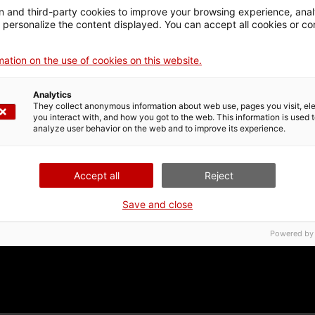
 and third-party cookies to improve your browsing experience, ana
d personalize the content displayed. You can accept all cookies or co
ation on the use of cookies on this website.
Analytics
They collect anonymous information about web use, pages you visit, e
you interact with, and how you got to the web. This information is used 
analyze user behavior on the web and to improve its experience.
Accept all
Reject
Save and close
Powered by