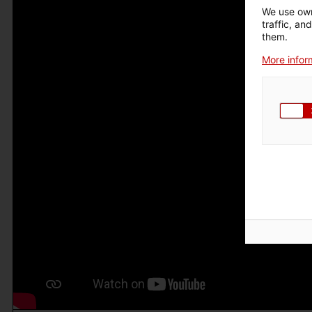
We use own
traffic, an
them.
More inform